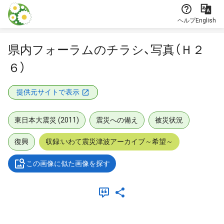
本文に飛ぶ
ヘルプ
English
県内フォーラムのチラシ、写真（Ｈ２
６）
提供元サイトで表示
東日本大震災 (2011)
震災への備え
被災状況
復興
収録:いわて震災津波アーカイブ～希望～
この画像に似た画像を探す