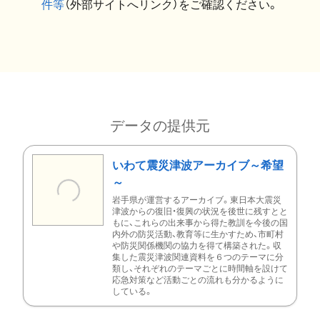
件等
（外部サイトへリンク）をご確認ください。
データの提供元
いわて震災津波アーカイブ～希望
～
岩手県が運営するアーカイブ。東日本大震災
津波からの復旧・復興の状況を後世に残すとと
もに、これらの出来事から得た教訓を今後の国
内外の防災活動、教育等に生かすため、市町村
や防災関係機関の協力を得て構築された。収
集した震災津波関連資料を６つのテーマに分
類し、それぞれのテーマごとに時間軸を設けて
応急対策など活動ごとの流れも分かるように
している。