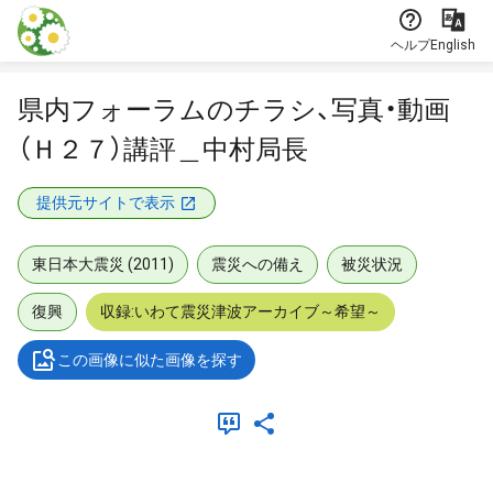
本文に飛ぶ
ヘルプ
English
県内フォーラムのチラシ、写真・動画
（Ｈ２７）講評＿中村局長
提供元サイトで表示
東日本大震災 (2011)
震災への備え
被災状況
復興
収録:いわて震災津波アーカイブ～希望～
この画像に似た画像を探す