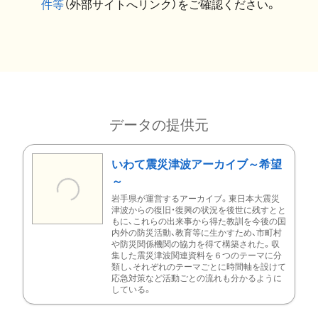
件等
（外部サイトへリンク）をご確認ください。
データの提供元
いわて震災津波アーカイブ～希望
～
岩手県が運営するアーカイブ。東日本大震災
津波からの復旧・復興の状況を後世に残すとと
もに、これらの出来事から得た教訓を今後の国
内外の防災活動、教育等に生かすため、市町村
や防災関係機関の協力を得て構築された。収
集した震災津波関連資料を６つのテーマに分
類し、それぞれのテーマごとに時間軸を設けて
応急対策など活動ごとの流れも分かるように
している。