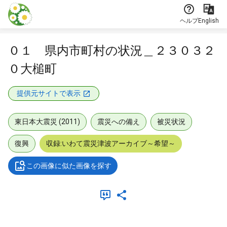
本文に飛ぶ
ヘルプ
English
０１ 県内市町村の状況＿２３０３２
０大槌町
提供元サイトで表示
東日本大震災 (2011)
震災への備え
被災状況
復興
収録:いわて震災津波アーカイブ～希望～
この画像に似た画像を探す