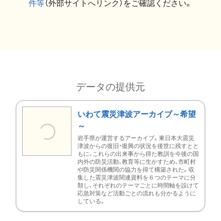
件等
（外部サイトへリンク）をご確認ください。
データの提供元
いわて震災津波アーカイブ～希望
～
岩手県が運営するアーカイブ。東日本大震災
津波からの復旧・復興の状況を後世に残すとと
もに、これらの出来事から得た教訓を今後の国
内外の防災活動、教育等に生かすため、市町村
や防災関係機関の協力を得て構築された。収
集した震災津波関連資料を６つのテーマに分
類し、それぞれのテーマごとに時間軸を設けて
応急対策など活動ごとの流れも分かるように
している。