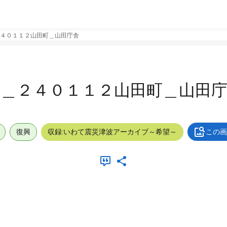
４０１１２山田町＿山田庁舎
況＿２４０１１２山田町＿山田
復興
収録:いわて震災津波アーカイブ～希望～
この画