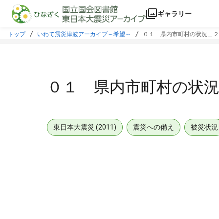
本文に飛ぶ
ギャラリー
トップ
いわて震災津波アーカイブ～希望～
０１ 県内市町村の状況＿２
０１ 県内市町村の状
東日本大震災 (2011)
震災への備え
被災状況
メタデータ