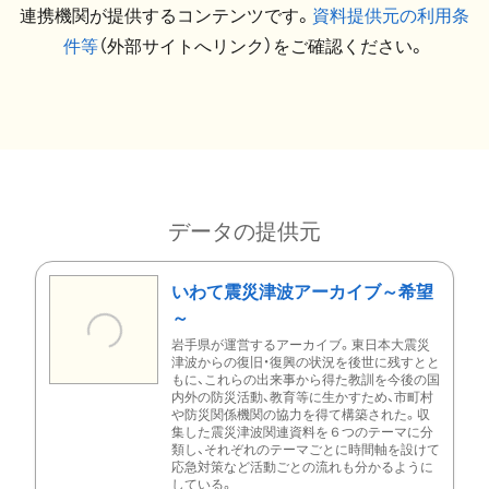
連携機関が提供するコンテンツです。
資料提供元の利用条
件等
（外部サイトへリンク）をご確認ください。
データの提供元
いわて震災津波アーカイブ～希望
～
岩手県が運営するアーカイブ。東日本大震災
津波からの復旧・復興の状況を後世に残すとと
もに、これらの出来事から得た教訓を今後の国
内外の防災活動、教育等に生かすため、市町村
や防災関係機関の協力を得て構築された。収
集した震災津波関連資料を６つのテーマに分
類し、それぞれのテーマごとに時間軸を設けて
応急対策など活動ごとの流れも分かるように
している。