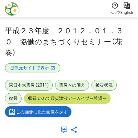
本文に飛ぶ
ヘルプ
English
平成２３年度＿２０１２．０１．３
０ 協働のまちづくりセミナー（花
巻）
提供元サイトで表示
東日本大震災 (2011)
震災への備え
被災状況
復興
収録:いわて震災津波アーカイブ～希望～
この画像に似た画像を探す