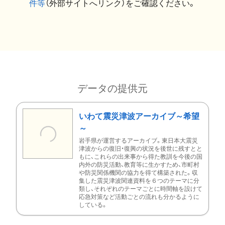
件等
（外部サイトへリンク）をご確認ください。
データの提供元
いわて震災津波アーカイブ～希望
～
岩手県が運営するアーカイブ。東日本大震災
津波からの復旧・復興の状況を後世に残すとと
もに、これらの出来事から得た教訓を今後の国
内外の防災活動、教育等に生かすため、市町村
や防災関係機関の協力を得て構築された。収
集した震災津波関連資料を６つのテーマに分
類し、それぞれのテーマごとに時間軸を設けて
応急対策など活動ごとの流れも分かるように
している。