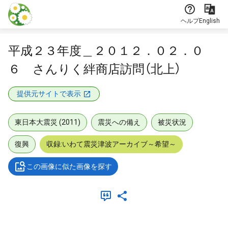
本文に飛ぶ
ヘルプ
English
平成２３年度＿２０１２．０２．０
６ さんりく絆商店訪問（北上）
提供元サイトで表示
東日本大震災 (2011)
震災への備え
被災状況
復興
収録:いわて震災津波アーカイブ～希望～
この画像に似た画像を探す