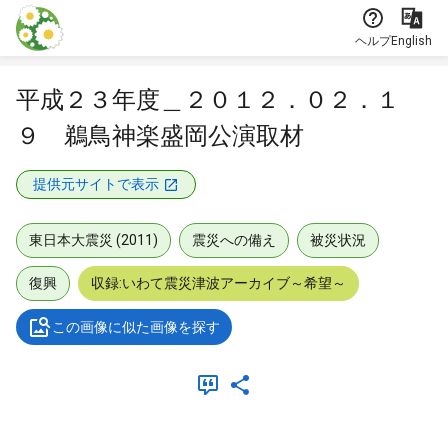
本文に飛ぶ
ヘルプ
English
平成２３年度＿２０１２．０２．１
９ 鵜鳥神楽盛岡公演取材
提供元サイトで表示
東日本大震災 (2011)
震災への備え
被災状況
復興
収録:いわて震災津波アーカイブ～希望～
この画像に似た画像を探す