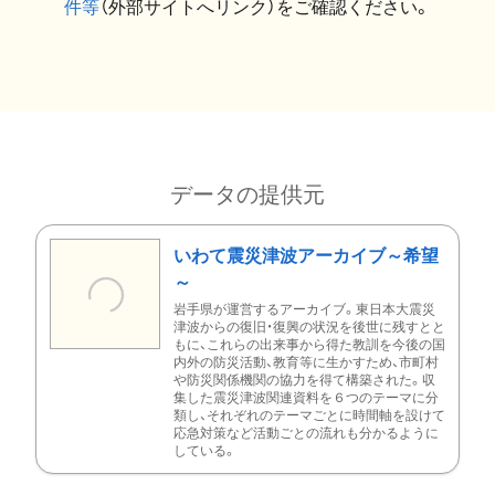
件等
（外部サイトへリンク）をご確認ください。
データの提供元
いわて震災津波アーカイブ～希望
～
岩手県が運営するアーカイブ。東日本大震災
津波からの復旧・復興の状況を後世に残すとと
もに、これらの出来事から得た教訓を今後の国
内外の防災活動、教育等に生かすため、市町村
や防災関係機関の協力を得て構築された。収
集した震災津波関連資料を６つのテーマに分
類し、それぞれのテーマごとに時間軸を設けて
応急対策など活動ごとの流れも分かるように
している。