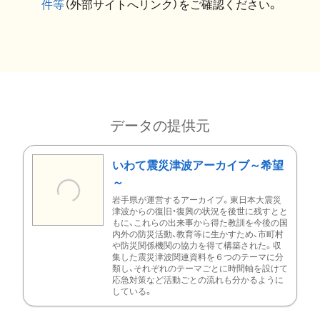
件等
（外部サイトへリンク）をご確認ください。
データの提供元
いわて震災津波アーカイブ～希望
～
岩手県が運営するアーカイブ。東日本大震災
津波からの復旧・復興の状況を後世に残すとと
もに、これらの出来事から得た教訓を今後の国
内外の防災活動、教育等に生かすため、市町村
や防災関係機関の協力を得て構築された。収
集した震災津波関連資料を６つのテーマに分
類し、それぞれのテーマごとに時間軸を設けて
応急対策など活動ごとの流れも分かるように
している。