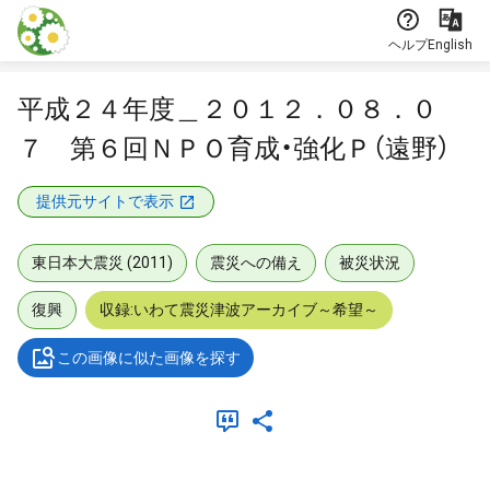
本文に飛ぶ
ヘルプ
English
平成２４年度＿２０１２．０８．０
７ 第６回ＮＰＯ育成・強化Ｐ（遠野）
提供元サイトで表示
東日本大震災 (2011)
震災への備え
被災状況
復興
収録:いわて震災津波アーカイブ～希望～
この画像に似た画像を探す