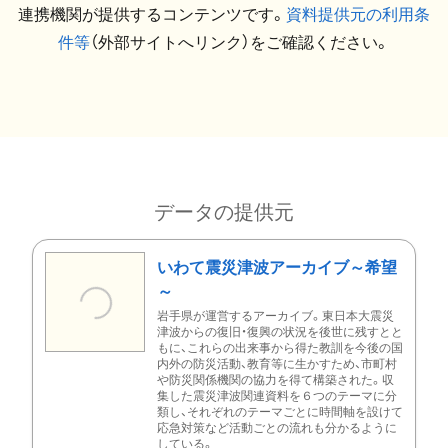
連携機関が提供するコンテンツです。
資料提供元の利用条
件等
（外部サイトへリンク）をご確認ください。
データの提供元
いわて震災津波アーカイブ～希望
～
岩手県が運営するアーカイブ。東日本大震災
津波からの復旧・復興の状況を後世に残すとと
もに、これらの出来事から得た教訓を今後の国
内外の防災活動、教育等に生かすため、市町村
や防災関係機関の協力を得て構築された。収
集した震災津波関連資料を６つのテーマに分
類し、それぞれのテーマごとに時間軸を設けて
応急対策など活動ごとの流れも分かるように
している。