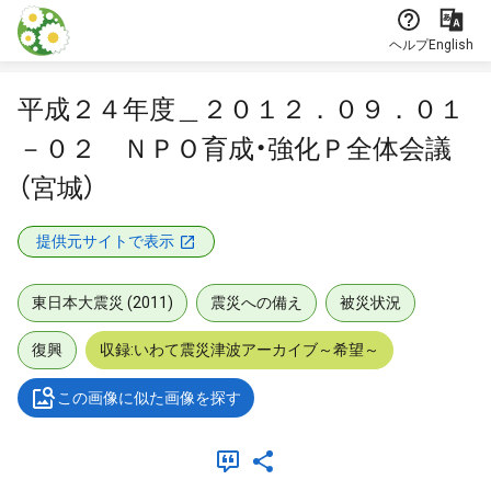
本文に飛ぶ
ヘルプ
English
平成２４年度＿２０１２．０９．０１
－０２ ＮＰＯ育成・強化Ｐ全体会議
（宮城）
提供元サイトで表示
東日本大震災 (2011)
震災への備え
被災状況
復興
収録:いわて震災津波アーカイブ～希望～
この画像に似た画像を探す