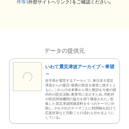
件等
（外部サイトへリンク）をご確認ください。
データの提供元
いわて震災津波アーカイブ～希望
～
岩手県が運営するアーカイブ。東日本大震災
津波からの復旧・復興の状況を後世に残すとと
もに、これらの出来事から得た教訓を今後の国
内外の防災活動、教育等に生かすため、市町村
や防災関係機関の協力を得て構築された。収
集した震災津波関連資料を６つのテーマに分
類し、それぞれのテーマごとに時間軸を設けて
応急対策など活動ごとの流れも分かるように
している。