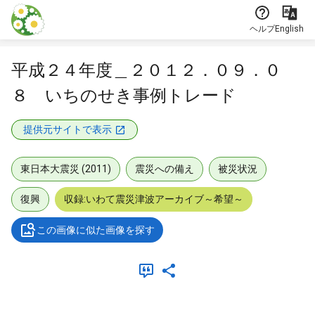
本文に飛ぶ
ヘルプ
English
平成２４年度＿２０１２．０９．０
８ いちのせき事例トレード
提供元サイトで表示
東日本大震災 (2011)
震災への備え
被災状況
復興
収録:いわて震災津波アーカイブ～希望～
この画像に似た画像を探す