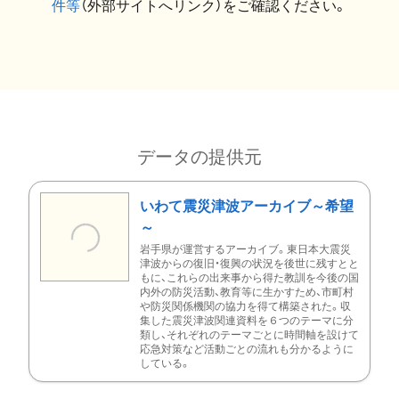
件等
（外部サイトへリンク）をご確認ください。
データの提供元
いわて震災津波アーカイブ～希望
～
岩手県が運営するアーカイブ。東日本大震災
津波からの復旧・復興の状況を後世に残すとと
もに、これらの出来事から得た教訓を今後の国
内外の防災活動、教育等に生かすため、市町村
や防災関係機関の協力を得て構築された。収
集した震災津波関連資料を６つのテーマに分
類し、それぞれのテーマごとに時間軸を設けて
応急対策など活動ごとの流れも分かるように
している。