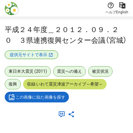
本文に飛ぶ
ヘルプ
English
平成２４年度＿２０１２．０９．２
０ ３県連携復興センター会議（宮城）
提供元サイトで表示
東日本大震災 (2011)
震災への備え
被災状況
復興
収録:いわて震災津波アーカイブ～希望～
この画像に似た画像を探す