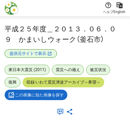
本文に飛ぶ
ヘルプ
English
平成２５年度＿２０１３．０６．０
９ かまいしウォーク（釜石市）
提供元サイトで表示
東日本大震災 (2011)
震災への備え
被災状況
復興
収録:いわて震災津波アーカイブ～希望～
この画像に似た画像を探す