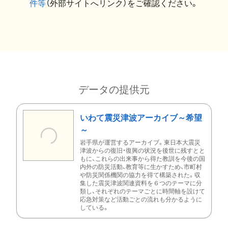
件等
（外部サイトへリンク）をご確認ください。
データの提供元
いわて震災津波アーカイブ～希望
～
岩手県が運営するアーカイブ。東日本大震災
津波からの復旧・復興の状況を後世に残すとと
もに、これらの出来事から得た教訓を今後の国
内外の防災活動、教育等に生かすため、市町村
や防災関係機関の協力を得て構築された。収
集した震災津波関連資料を６つのテーマに分
類し、それぞれのテーマごとに時間軸を設けて
応急対策など活動ごとの流れも分かるように
している。