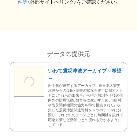
件等
（外部サイトへリンク）をご確認ください。
データの提供元
いわて震災津波アーカイブ～希望
～
岩手県が運営するアーカイブ。東日本大震災
津波からの復旧・復興の状況を後世に残すとと
もに、これらの出来事から得た教訓を今後の国
内外の防災活動、教育等に生かすため、市町村
や防災関係機関の協力を得て構築された。収
集した震災津波関連資料を６つのテーマに分
類し、それぞれのテーマごとに時間軸を設けて
応急対策など活動ごとの流れも分かるように
している。