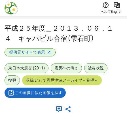
本文に飛ぶ
ヘルプ
English
平成２５年度＿２０１３．０６．１
４ キャパビル合宿（雫石町）
提供元サイトで表示
東日本大震災 (2011)
震災への備え
被災状況
復興
収録:いわて震災津波アーカイブ～希望～
この画像に似た画像を探す