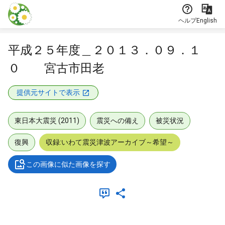
本文に飛ぶ
ヘルプ
English
平成２５年度＿２０１３．０９．１
０ 宮古市田老
提供元サイトで表示
東日本大震災 (2011)
震災への備え
被災状況
復興
収録:いわて震災津波アーカイブ～希望～
この画像に似た画像を探す