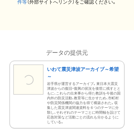
件等
（外部サイトへリンク）をご確認ください。
データの提供元
いわて震災津波アーカイブ～希望
～
岩手県が運営するアーカイブ。東日本大震災
津波からの復旧・復興の状況を後世に残すとと
もに、これらの出来事から得た教訓を今後の国
内外の防災活動、教育等に生かすため、市町村
や防災関係機関の協力を得て構築された。収
集した震災津波関連資料を６つのテーマに分
類し、それぞれのテーマごとに時間軸を設けて
応急対策など活動ごとの流れも分かるように
している。