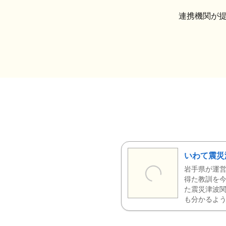
連携機関が
いわて震災
岩手県が運営
得た教訓を今
た震災津波
も分かるよう