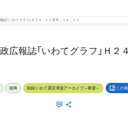
報誌「いわてグラフ」Ｈ２４．１２月号＿１４＿１５
政広報誌「いわてグラフ」Ｈ２
復興
収録:いわて震災津波アーカイブ～希望～
この画