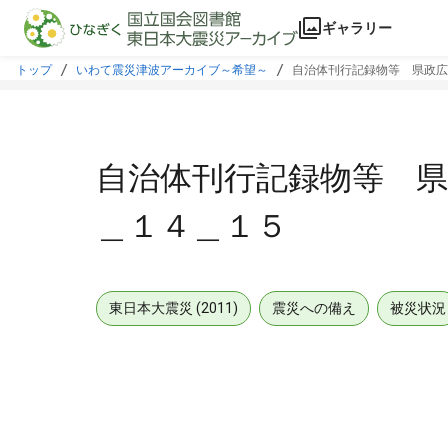
本文に飛ぶ
ギャラリー
トップ
いわて震災津波アーカイブ～希望～
自治体刊行記録物等 県政広
自治体刊行記録物等 県
＿１４＿１５
東日本大震災 (2011)
震災への備え
被災状況