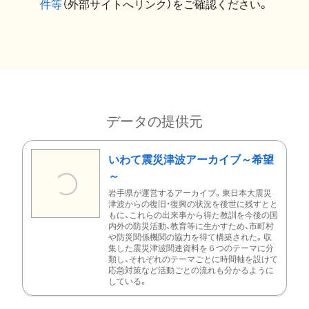
件等
（外部サイトへリンク）をご確認ください。
データの提供元
いわて震災津波アーカイブ～希望
～
岩手県が運営するアーカイブ。東日本大震災
津波からの復旧・復興の状況を後世に残すとと
もに、これらの出来事から得た教訓を今後の国
内外の防災活動、教育等に生かすため、市町村
や防災関係機関の協力を得て構築された。収
集した震災津波関連資料を６つのテーマに分
類し、それぞれのテーマごとに時間軸を設けて
応急対策など活動ごとの流れも分かるように
している。