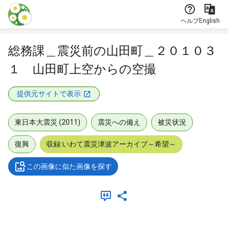
本文に飛ぶ
ヘルプ
English
総務課＿震災前の山田町＿２０１０３
１ 山田町上空からの空撮
提供元サイトで表示
東日本大震災 (2011)
震災への備え
被災状況
復興
収録:いわて震災津波アーカイブ～希望～
この画像に似た画像を探す