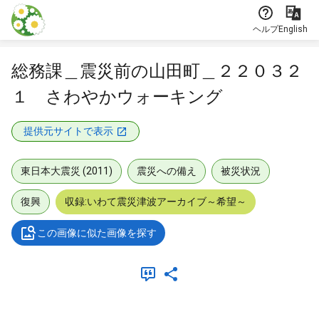
本文に飛ぶ
ヘルプ
English
総務課＿震災前の山田町＿２２０３２
１ さわやかウォーキング
提供元サイトで表示
東日本大震災 (2011)
震災への備え
被災状況
復興
収録:いわて震災津波アーカイブ～希望～
この画像に似た画像を探す