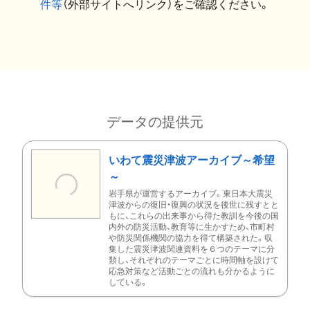
件等
（外部サイトへリンク）をご確認ください。
データの提供元
いわて震災津波アーカイブ～希望
～
岩手県が運営するアーカイブ。東日本大震災
津波からの復旧・復興の状況を後世に残すとと
もに、これらの出来事から得た教訓を今後の国
内外の防災活動、教育等に生かすため、市町村
や防災関係機関の協力を得て構築された。収
集した震災津波関連資料を６つのテーマに分
類し、それぞれのテーマごとに時間軸を設けて
応急対策など活動ごとの流れも分かるように
している。