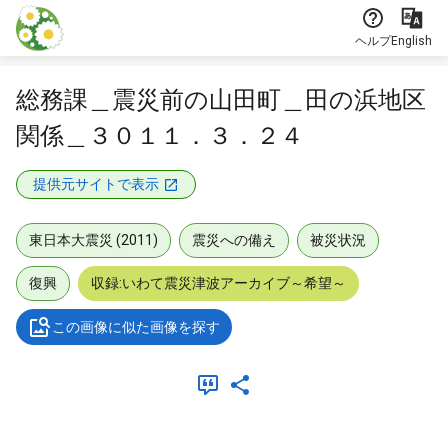
本文に飛ぶ
ヘルプ
English
総務課＿震災前の山田町＿田の浜地区
関係＿３０１１．３．２４
提供元サイトで表示
東日本大震災 (2011)
震災への備え
被災状況
復興
収録:いわて震災津波アーカイブ～希望～
この画像に似た画像を探す