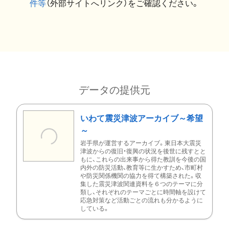
件等
（外部サイトへリンク）をご確認ください。
データの提供元
いわて震災津波アーカイブ～希望
～
岩手県が運営するアーカイブ。東日本大震災
津波からの復旧・復興の状況を後世に残すとと
もに、これらの出来事から得た教訓を今後の国
内外の防災活動、教育等に生かすため、市町村
や防災関係機関の協力を得て構築された。収
集した震災津波関連資料を６つのテーマに分
類し、それぞれのテーマごとに時間軸を設けて
応急対策など活動ごとの流れも分かるように
している。