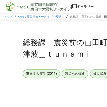
本文に飛ぶ
ギャラリー
トップ
いわて震災津波アーカイブ～希望～
総務課＿震災前の山田町＿田
総務課＿震災前の山田
津波＿ｔｕｎａｍｉ
東日本大震災 (2011)
震災への備え
被災状況