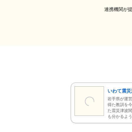
連携機関が
いわて震災
岩手県が運営
得た教訓を今
た震災津波
も分かるよう