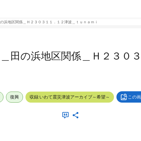
の浜地区関係＿Ｈ２３０３１１．１２津波＿ｔｕｎａｍｉ
町＿田の浜地区関係＿Ｈ２３０
復興
収録:いわて震災津波アーカイブ～希望～
この画