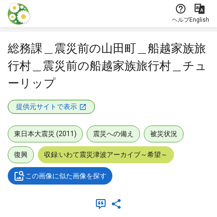
本文に飛ぶ
ヘルプ
English
総務課＿震災前の山田町＿船越家族旅
行村＿震災前の船越家族旅行村＿チュ
ーリップ
提供元サイトで表示
東日本大震災 (2011)
震災への備え
被災状況
復興
収録:いわて震災津波アーカイブ～希望～
この画像に似た画像を探す