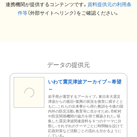
連携機関が提供するコンテンツです。
資料提供元の利用条
件等
（外部サイトへリンク）をご確認ください。
データの提供元
いわて震災津波アーカイブ～希望
～
岩手県が運営するアーカイブ。東日本大震災
津波からの復旧・復興の状況を後世に残すとと
もに、これらの出来事から得た教訓を今後の国
内外の防災活動、教育等に生かすため、市町村
や防災関係機関の協力を得て構築された。収
集した震災津波関連資料を６つのテーマに分
類し、それぞれのテーマごとに時間軸を設けて
応急対策など活動ごとの流れも分かるように
している。