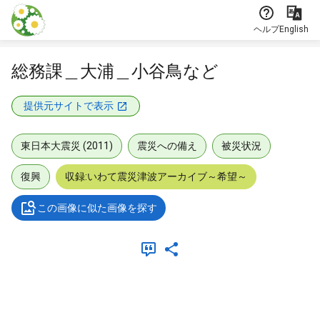
本文に飛ぶ
ヘルプ
English
総務課＿大浦＿小谷鳥など
提供元サイトで表示
東日本大震災 (2011)
震災への備え
被災状況
復興
収録:いわて震災津波アーカイブ～希望～
この画像に似た画像を探す
メタデータ