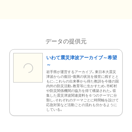
データの提供元
いわて震災津波アーカイブ～希望
～
岩手県が運営するアーカイブ。東日本大震災
津波からの復旧・復興の状況を後世に残すとと
もに、これらの出来事から得た教訓を今後の国
内外の防災活動、教育等に生かすため、市町村
や防災関係機関の協力を得て構築された。収
集した震災津波関連資料を６つのテーマに分
類し、それぞれのテーマごとに時間軸を設けて
応急対策など活動ごとの流れも分かるように
している。