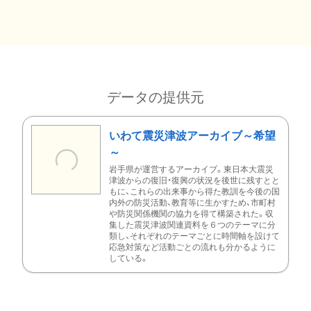
データの提供元
いわて震災津波アーカイブ～希望
～
岩手県が運営するアーカイブ。東日本大震災
津波からの復旧・復興の状況を後世に残すとと
もに、これらの出来事から得た教訓を今後の国
内外の防災活動、教育等に生かすため、市町村
や防災関係機関の協力を得て構築された。収
集した震災津波関連資料を６つのテーマに分
類し、それぞれのテーマごとに時間軸を設けて
応急対策など活動ごとの流れも分かるように
している。