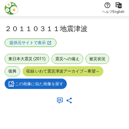
本文に飛ぶ
ヘルプ
English
２０１１０３１１地震津波
提供元サイトで表示
東日本大震災 (2011)
震災への備え
被災状況
復興
収録:いわて震災津波アーカイブ～希望～
この画像に似た画像を探す
メタデータ