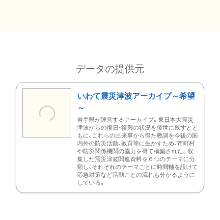
データの提供元
いわて震災津波アーカイブ～希望
～
岩手県が運営するアーカイブ。東日本大震災
津波からの復旧・復興の状況を後世に残すとと
もに、これらの出来事から得た教訓を今後の国
内外の防災活動、教育等に生かすため、市町村
や防災関係機関の協力を得て構築された。収
集した震災津波関連資料を６つのテーマに分
類し、それぞれのテーマごとに時間軸を設けて
応急対策など活動ごとの流れも分かるように
している。