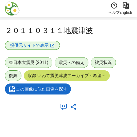
本文に飛ぶ
ヘルプ
English
２０１１０３１１地震津波
提供元サイトで表示
東日本大震災 (2011)
震災への備え
被災状況
復興
収録:いわて震災津波アーカイブ～希望～
この画像に似た画像を探す
メタデータ