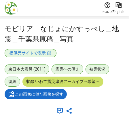
本文に飛ぶ
ヘルプ
English
モビリア なじょにかすっぺし＿地
震＿千葉県原稿＿写真
提供元サイトで表示
東日本大震災 (2011)
震災への備え
被災状況
復興
収録:いわて震災津波アーカイブ～希望～
この画像に似た画像を探す