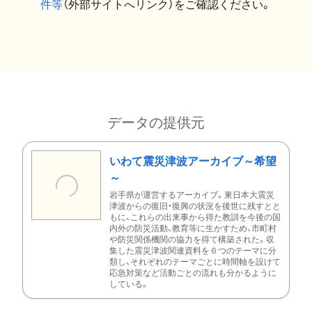
件等
（外部サイトへリンク）をご確認ください。
データの提供元
いわて震災津波アーカイブ～希望
～
岩手県が運営するアーカイブ。東日本大震災
津波からの復旧・復興の状況を後世に残すとと
もに、これらの出来事から得た教訓を今後の国
内外の防災活動、教育等に生かすため、市町村
や防災関係機関の協力を得て構築された。収
集した震災津波関連資料を６つのテーマに分
類し、それぞれのテーマごとに時間軸を設けて
応急対策など活動ごとの流れも分かるように
している。