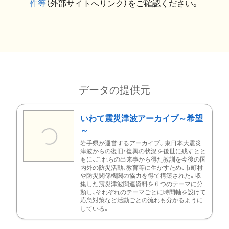
件等
（外部サイトへリンク）をご確認ください。
データの提供元
いわて震災津波アーカイブ～希望
～
岩手県が運営するアーカイブ。東日本大震災
津波からの復旧・復興の状況を後世に残すとと
もに、これらの出来事から得た教訓を今後の国
内外の防災活動、教育等に生かすため、市町村
や防災関係機関の協力を得て構築された。収
集した震災津波関連資料を６つのテーマに分
類し、それぞれのテーマごとに時間軸を設けて
応急対策など活動ごとの流れも分かるように
している。