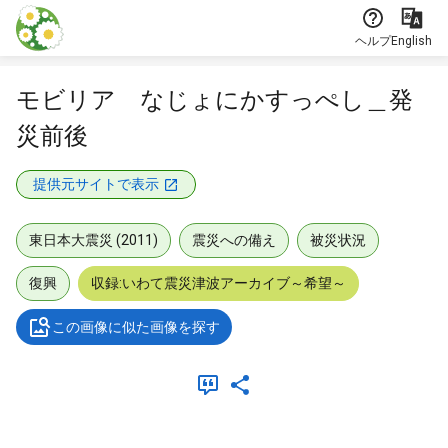
本文に飛ぶ
ヘルプ
English
モビリア なじょにかすっぺし＿発
災前後
提供元サイトで表示
東日本大震災 (2011)
震災への備え
被災状況
復興
収録:いわて震災津波アーカイブ～希望～
この画像に似た画像を探す