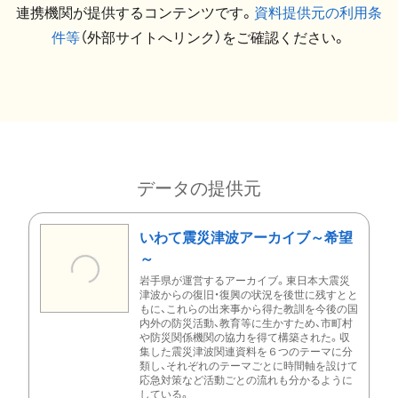
連携機関が提供するコンテンツです。
資料提供元の利用条
件等
（外部サイトへリンク）をご確認ください。
データの提供元
いわて震災津波アーカイブ～希望
～
岩手県が運営するアーカイブ。東日本大震災
津波からの復旧・復興の状況を後世に残すとと
もに、これらの出来事から得た教訓を今後の国
内外の防災活動、教育等に生かすため、市町村
や防災関係機関の協力を得て構築された。収
集した震災津波関連資料を６つのテーマに分
類し、それぞれのテーマごとに時間軸を設けて
応急対策など活動ごとの流れも分かるように
している。