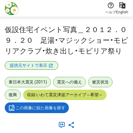
本文に飛ぶ
ヘルプ
English
仮設住宅イベント写真＿２０１２．０
９．２０ 足湯・マジックショー・モビ
リアクラブ・炊き出し・モビリア祭り
提供元サイトで表示
東日本大震災 (2011)
震災への備え
被災状況
復興
収録:いわて震災津波アーカイブ～希望～
この画像に似た画像を探す