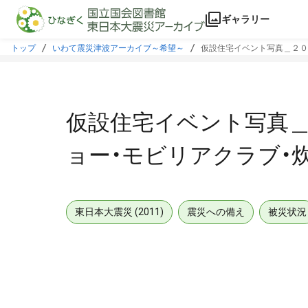
本文に飛ぶ
ギャラリー
トップ
いわて震災津波アーカイブ～希望～
仮設住宅イベント写真＿２０
仮設住宅イベント写真＿
ョー・モビリアクラブ・
東日本大震災 (2011)
震災への備え
被災状況