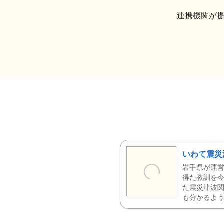
連携機関が
いわて震災
岩手県が運営
得た教訓を今
た震災津波
も分かるよう