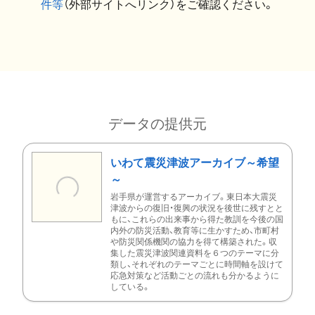
件等
（外部サイトへリンク）をご確認ください。
データの提供元
いわて震災津波アーカイブ～希望
～
岩手県が運営するアーカイブ。東日本大震災
津波からの復旧・復興の状況を後世に残すとと
もに、これらの出来事から得た教訓を今後の国
内外の防災活動、教育等に生かすため、市町村
や防災関係機関の協力を得て構築された。収
集した震災津波関連資料を６つのテーマに分
類し、それぞれのテーマごとに時間軸を設けて
応急対策など活動ごとの流れも分かるように
している。