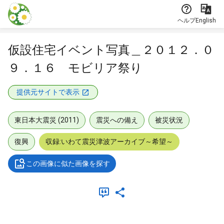
本文に飛ぶ
ヘルプ
English
仮設住宅イベント写真＿２０１２．０
９．１６ モビリア祭り
提供元サイトで表示
東日本大震災 (2011)
震災への備え
被災状況
復興
収録:いわて震災津波アーカイブ～希望～
この画像に似た画像を探す