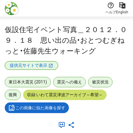
本文に飛ぶ
ヘルプ
English
仮設住宅イベント写真＿２０１２．０
９．１８ 思い出の品・おとつむぎね
っと・佐藤先生ウォーキング
提供元サイトで表示
東日本大震災 (2011)
震災への備え
被災状況
復興
収録:いわて震災津波アーカイブ～希望～
この画像に似た画像を探す