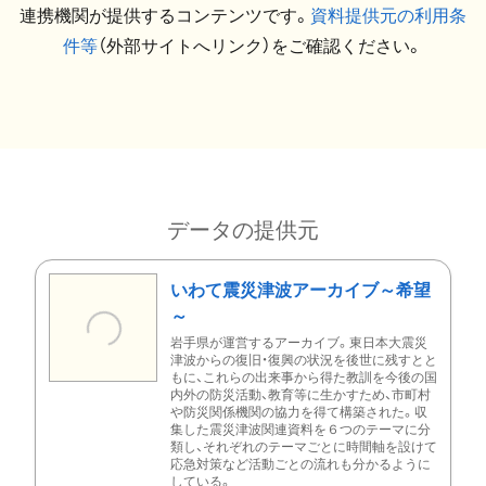
連携機関が提供するコンテンツです。
資料提供元の利用条
件等
（外部サイトへリンク）をご確認ください。
データの提供元
いわて震災津波アーカイブ～希望
～
岩手県が運営するアーカイブ。東日本大震災
津波からの復旧・復興の状況を後世に残すとと
もに、これらの出来事から得た教訓を今後の国
内外の防災活動、教育等に生かすため、市町村
や防災関係機関の協力を得て構築された。収
集した震災津波関連資料を６つのテーマに分
類し、それぞれのテーマごとに時間軸を設けて
応急対策など活動ごとの流れも分かるように
している。