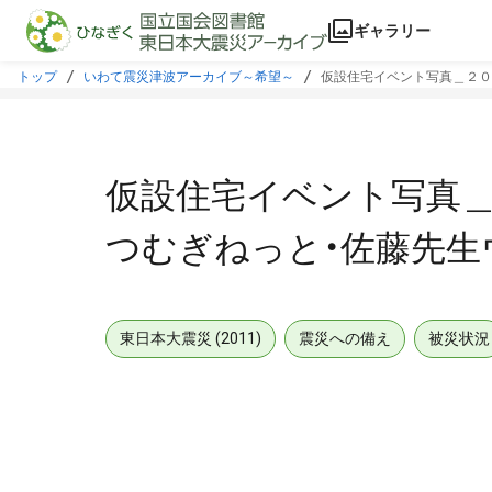
本文に飛ぶ
ギャラリー
トップ
いわて震災津波アーカイブ～希望～
仮設住宅イベント写真＿２０
仮設住宅イベント写真＿
つむぎねっと・佐藤先生
東日本大震災 (2011)
震災への備え
被災状況