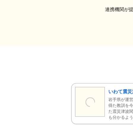
連携機関が
いわて震災
岩手県が運営
得た教訓を今
た震災津波
も分かるよう