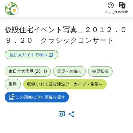
本文に飛ぶ
ヘルプ
English
仮設住宅イベント写真＿２０１２．０
９．２０ クラシックコンサート
提供元サイトで表示
東日本大震災 (2011)
震災への備え
被災状況
復興
収録:いわて震災津波アーカイブ～希望～
この画像に似た画像を探す