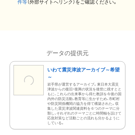
件等
（外部サイトへリンク）をご確認ください。
データの提供元
いわて震災津波アーカイブ～希望
～
岩手県が運営するアーカイブ。東日本大震災
津波からの復旧・復興の状況を後世に残すとと
もに、これらの出来事から得た教訓を今後の国
内外の防災活動、教育等に生かすため、市町村
や防災関係機関の協力を得て構築された。収
集した震災津波関連資料を６つのテーマに分
類し、それぞれのテーマごとに時間軸を設けて
応急対策など活動ごとの流れも分かるように
している。