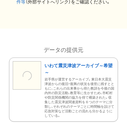
件等
（外部サイトへリンク）をご確認ください。
データの提供元
いわて震災津波アーカイブ～希望
～
岩手県が運営するアーカイブ。東日本大震災
津波からの復旧・復興の状況を後世に残すとと
もに、これらの出来事から得た教訓を今後の国
内外の防災活動、教育等に生かすため、市町村
や防災関係機関の協力を得て構築された。収
集した震災津波関連資料を６つのテーマに分
類し、それぞれのテーマごとに時間軸を設けて
応急対策など活動ごとの流れも分かるように
している。