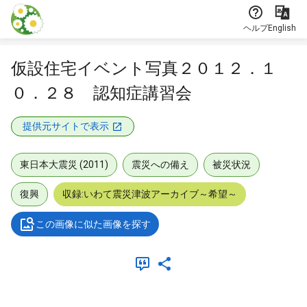
本文に飛ぶ
ヘルプ
English
仮設住宅イベント写真２０１２．１
０．２８ 認知症講習会
提供元サイトで表示
東日本大震災 (2011)
震災への備え
被災状況
復興
収録:いわて震災津波アーカイブ～希望～
この画像に似た画像を探す