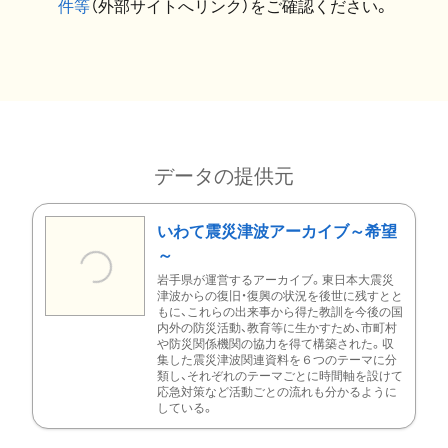
件等
（外部サイトへリンク）をご確認ください。
データの提供元
いわて震災津波アーカイブ～希望
～
岩手県が運営するアーカイブ。東日本大震災
津波からの復旧・復興の状況を後世に残すとと
もに、これらの出来事から得た教訓を今後の国
内外の防災活動、教育等に生かすため、市町村
や防災関係機関の協力を得て構築された。収
集した震災津波関連資料を６つのテーマに分
類し、それぞれのテーマごとに時間軸を設けて
応急対策など活動ごとの流れも分かるように
している。