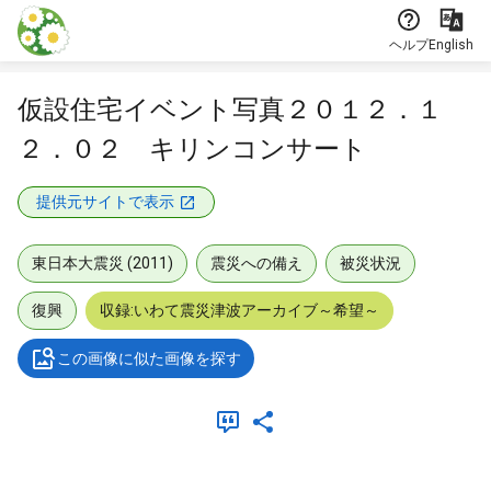
本文に飛ぶ
ヘルプ
English
仮設住宅イベント写真２０１２．１
２．０２ キリンコンサート
提供元サイトで表示
東日本大震災 (2011)
震災への備え
被災状況
復興
収録:いわて震災津波アーカイブ～希望～
この画像に似た画像を探す