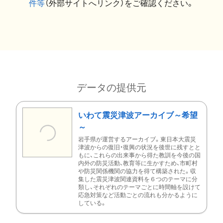
件等
（外部サイトへリンク）をご確認ください。
データの提供元
いわて震災津波アーカイブ～希望
～
岩手県が運営するアーカイブ。東日本大震災
津波からの復旧・復興の状況を後世に残すとと
もに、これらの出来事から得た教訓を今後の国
内外の防災活動、教育等に生かすため、市町村
や防災関係機関の協力を得て構築された。収
集した震災津波関連資料を６つのテーマに分
類し、それぞれのテーマごとに時間軸を設けて
応急対策など活動ごとの流れも分かるように
している。