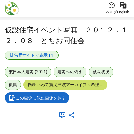
本文に飛ぶ
ヘルプ
English
仮設住宅イベント写真＿２０１２．１
２．０８ とちお同住会
提供元サイトで表示
東日本大震災 (2011)
震災への備え
被災状況
復興
収録:いわて震災津波アーカイブ～希望～
この画像に似た画像を探す