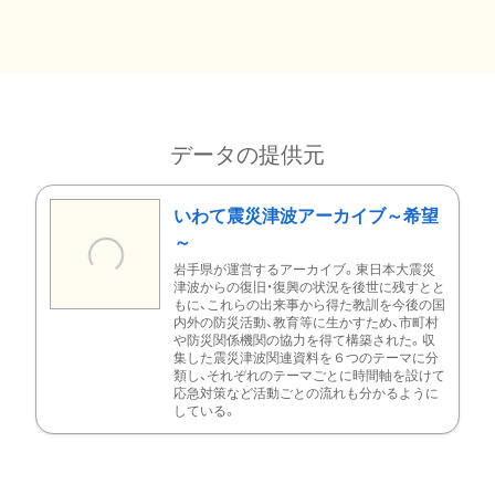
データの提供元
いわて震災津波アーカイブ～希望
～
岩手県が運営するアーカイブ。東日本大震災
津波からの復旧・復興の状況を後世に残すとと
もに、これらの出来事から得た教訓を今後の国
内外の防災活動、教育等に生かすため、市町村
や防災関係機関の協力を得て構築された。収
集した震災津波関連資料を６つのテーマに分
類し、それぞれのテーマごとに時間軸を設けて
応急対策など活動ごとの流れも分かるように
している。