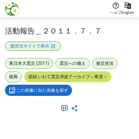
本文に飛ぶ
ヘルプ
English
活動報告＿２０１１．７．７
提供元サイトで表示
東日本大震災 (2011)
震災への備え
被災状況
復興
収録:いわて震災津波アーカイブ～希望～
この画像に似た画像を探す
メタデータ