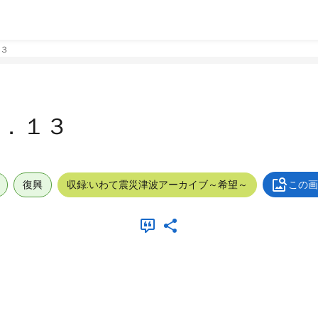
３
．１３
復興
収録:いわて震災津波アーカイブ～希望～
この画