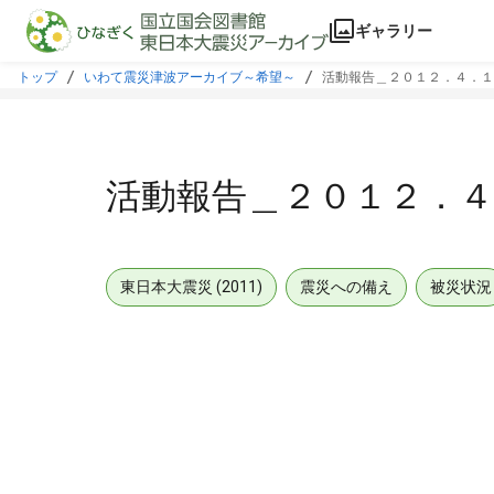
本文に飛ぶ
ギャラリー
トップ
いわて震災津波アーカイブ～希望～
活動報告＿２０１２．４．１
活動報告＿２０１２．４
東日本大震災 (2011)
震災への備え
被災状況
メタデータ