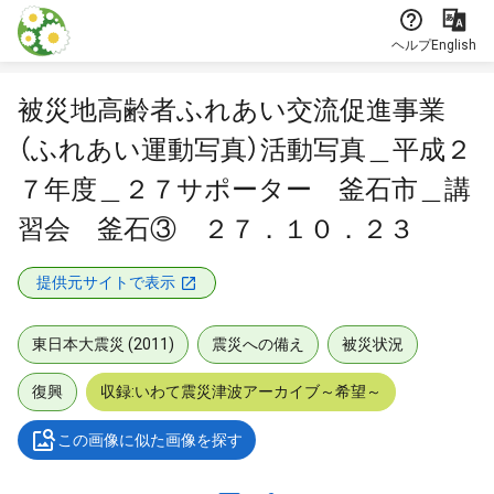
本文に飛ぶ
ヘルプ
English
被災地高齢者ふれあい交流促進事業
（ふれあい運動写真）活動写真＿平成２
７年度＿２７サポーター 釜石市＿講
習会 釜石③ ２７．１０．２３
提供元サイトで表示
東日本大震災 (2011)
震災への備え
被災状況
復興
収録:いわて震災津波アーカイブ～希望～
この画像に似た画像を探す