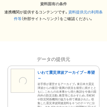
資料固有の条件
連携機関が提供するコンテンツです。
資料提供元の利用条
件等
（外部サイトへリンク）をご確認ください。
データの提供元
いわて震災津波アーカイブ～希望
～
岩手県が運営するアーカイブ。東日本大震災
津波からの復旧・復興の状況を後世に残すとと
もに、これらの出来事から得た教訓を今後の国
内外の防災活動、教育等に生かすため、市町村
や防災関係機関の協力を得て構築された。収
集した震災津波関連資料を６つのテーマに分