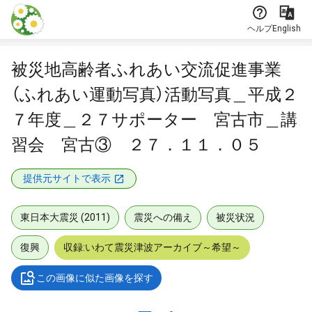
本文に飛ぶ
ヘルプ
English
被災地高齢者ふれあい交流促進事業
（ふれあい運動写真）活動写真＿平成２
７年度＿２７サポーター 宮古市＿講
習会 宮古③ ２７．１１．０５
提供元サイトで表示
東日本大震災 (2011)
震災への備え
被災状況
復興
収録:いわて震災津波アーカイブ～希望～
この画像に似た画像を探す