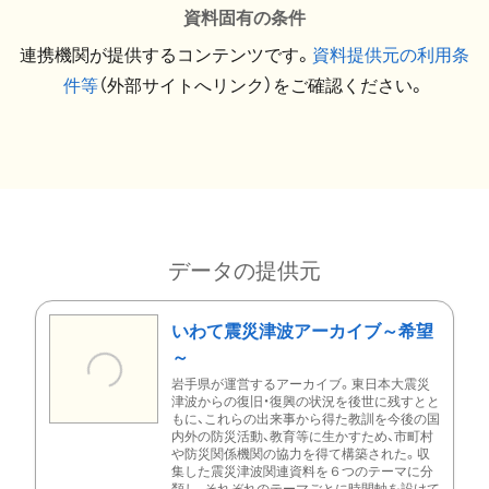
資料固有の条件
連携機関が提供するコンテンツです。
資料提供元の利用条
件等
（外部サイトへリンク）をご確認ください。
データの提供元
いわて震災津波アーカイブ～希望
～
岩手県が運営するアーカイブ。東日本大震災
津波からの復旧・復興の状況を後世に残すとと
もに、これらの出来事から得た教訓を今後の国
内外の防災活動、教育等に生かすため、市町村
や防災関係機関の協力を得て構築された。収
集した震災津波関連資料を６つのテーマに分