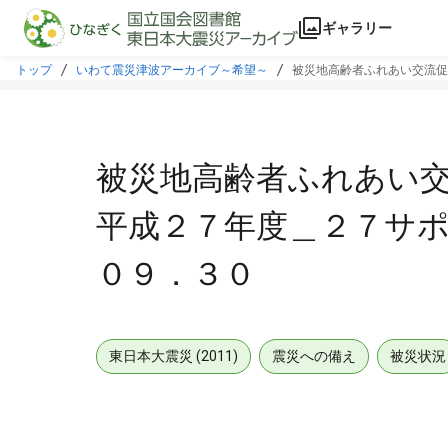
本文に飛ぶ
ギャラリー
トップ
いわて震災津波アーカイブ～希望～
被災地高齢者ふれあい交流促
被災地高齢者ふれあい交
平成２７年度＿２７サ
０９．３０
東日本大震災 (2011)
震災への備え
被災状況