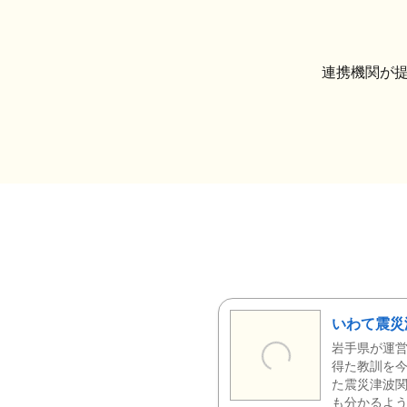
連携機関が
いわて震災
岩手県が運営
得た教訓を今
た震災津波
も分かるよう