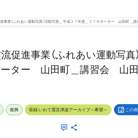
進事業（ふれあい運動写真）活動写真＿平成２７年度＿２７サポーター 山田町＿講
流促進事業（ふれあい運動写真
ポーター 山田町＿講習会 山
復興
収録:いわて震災津波アーカイブ～希望～
この画