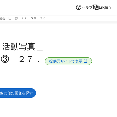
ヘルプ
English
習会 山田③ ２７．０９．３０
）活動写真＿
田③ ２７．
提供元サイトで表示
像に似た画像を探す