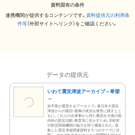
資料固有の条件
連携機関が提供するコンテンツです。
資料提供元の利用条
件等
（外部サイトへリンク）をご確認ください。
データの提供元
いわて震災津波アーカイブ～希望
～
岩手県が運営するアーカイブ。東日本大震災
津波からの復旧・復興の状況を後世に残すとと
もに、これらの出来事から得た教訓を今後の国
内外の防災活動、教育等に生かすため、市町村
や防災関係機関の協力を得て構築された。収
集した震災津波関連資料を６つのテーマに分