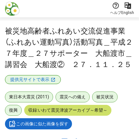
本文に飛ぶ
ヘルプ
English
被災地高齢者ふれあい交流促進事業
（ふれあい運動写真）活動写真＿平成２
７年度＿２７サポーター 大船渡市＿
講習会 大船渡② ２７．１１．２５
提供元サイトで表示
東日本大震災 (2011)
震災への備え
被災状況
復興
収録:いわて震災津波アーカイブ～希望～
この画像に似た画像を探す