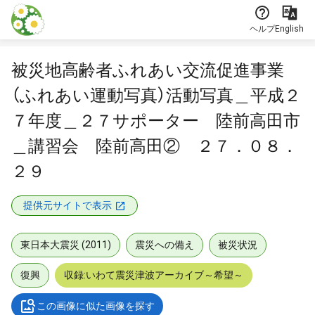
本文に飛ぶ
ヘルプ
English
被災地高齢者ふれあい交流促進事業
（ふれあい運動写真）活動写真＿平成２
７年度＿２７サポーター 陸前高田市
＿講習会 陸前高田② ２７．０８．
２９
提供元サイトで表示
東日本大震災 (2011)
震災への備え
被災状況
復興
収録:いわて震災津波アーカイブ～希望～
この画像に似た画像を探す