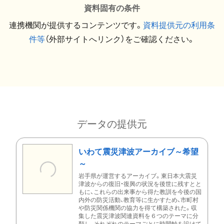
資料固有の条件
連携機関が提供するコンテンツです。
資料提供元の利用条
件等
（外部サイトへリンク）をご確認ください。
データの提供元
いわて震災津波アーカイブ～希望
～
岩手県が運営するアーカイブ。東日本大震災
津波からの復旧・復興の状況を後世に残すとと
もに、これらの出来事から得た教訓を今後の国
内外の防災活動、教育等に生かすため、市町村
や防災関係機関の協力を得て構築された。収
集した震災津波関連資料を６つのテーマに分