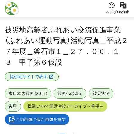
本文に飛ぶ
ヘルプ
English
被災地高齢者ふれあい交流促進事業
（ふれあい運動写真）活動写真＿平成２
７年度＿釜石市１＿２７．０６．１
３ 甲子第６仮設
提供元サイトで表示
東日本大震災 (2011)
震災への備え
被災状況
復興
収録:いわて震災津波アーカイブ～希望～
この画像に似た画像を探す