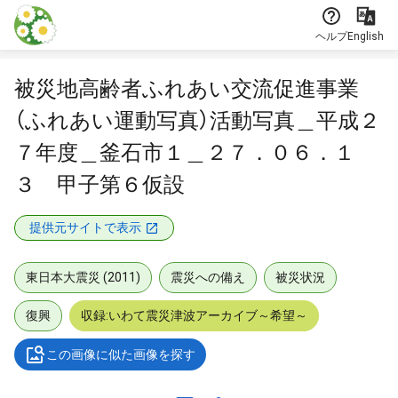
本文に飛ぶ
ヘルプ
English
被災地高齢者ふれあい交流促進事業
（ふれあい運動写真）活動写真＿平成２
７年度＿釜石市１＿２７．０６．１
３ 甲子第６仮設
提供元サイトで表示
東日本大震災 (2011)
震災への備え
被災状況
復興
収録:いわて震災津波アーカイブ～希望～
この画像に似た画像を探す