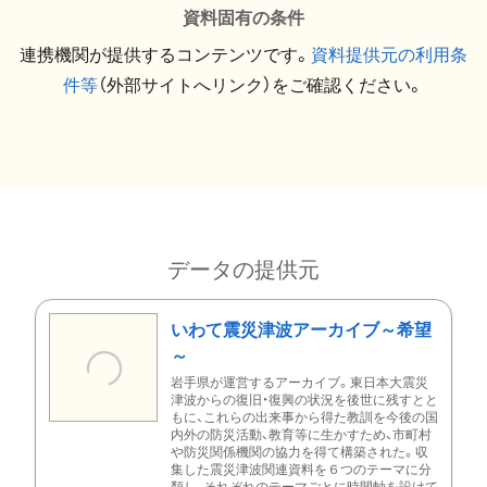
資料固有の条件
連携機関が提供するコンテンツです。
資料提供元の利用条
件等
（外部サイトへリンク）をご確認ください。
データの提供元
いわて震災津波アーカイブ～希望
～
岩手県が運営するアーカイブ。東日本大震災
津波からの復旧・復興の状況を後世に残すとと
もに、これらの出来事から得た教訓を今後の国
内外の防災活動、教育等に生かすため、市町村
や防災関係機関の協力を得て構築された。収
集した震災津波関連資料を６つのテーマに分