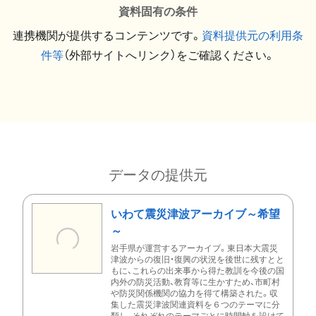
資料固有の条件
連携機関が提供するコンテンツです。
資料提供元の利用条
件等
（外部サイトへリンク）をご確認ください。
データの提供元
いわて震災津波アーカイブ～希望
～
岩手県が運営するアーカイブ。東日本大震災
津波からの復旧・復興の状況を後世に残すとと
もに、これらの出来事から得た教訓を今後の国
内外の防災活動、教育等に生かすため、市町村
や防災関係機関の協力を得て構築された。収
集した震災津波関連資料を６つのテーマに分