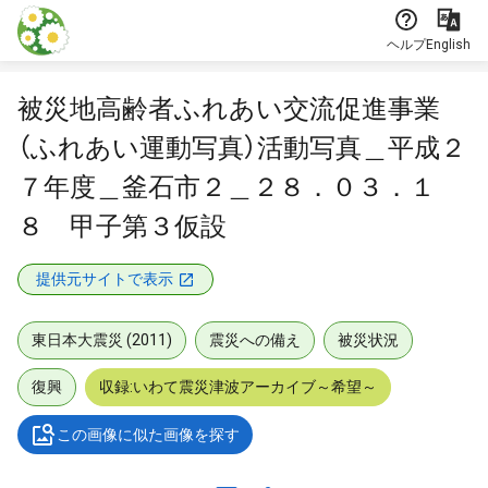
本文に飛ぶ
ヘルプ
English
被災地高齢者ふれあい交流促進事業
（ふれあい運動写真）活動写真＿平成２
７年度＿釜石市２＿２８．０３．１
８ 甲子第３仮設
提供元サイトで表示
東日本大震災 (2011)
震災への備え
被災状況
復興
収録:いわて震災津波アーカイブ～希望～
この画像に似た画像を探す