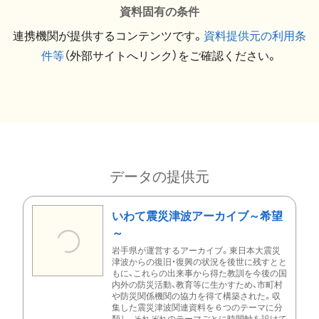
資料固有の条件
連携機関が提供するコンテンツです。
資料提供元の利用条
件等
（外部サイトへリンク）をご確認ください。
データの提供元
いわて震災津波アーカイブ～希望
～
岩手県が運営するアーカイブ。東日本大震災
津波からの復旧・復興の状況を後世に残すとと
もに、これらの出来事から得た教訓を今後の国
内外の防災活動、教育等に生かすため、市町村
や防災関係機関の協力を得て構築された。収
集した震災津波関連資料を６つのテーマに分