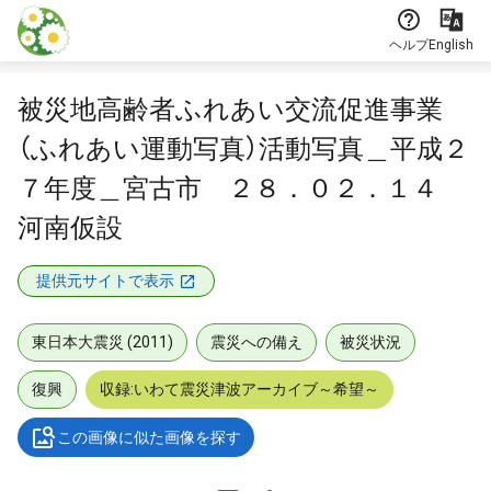
本文に飛ぶ
ヘルプ
English
被災地高齢者ふれあい交流促進事業
（ふれあい運動写真）活動写真＿平成２
７年度＿宮古市 ２８．０２．１４
河南仮設
提供元サイトで表示
東日本大震災 (2011)
震災への備え
被災状況
復興
収録:いわて震災津波アーカイブ～希望～
この画像に似た画像を探す