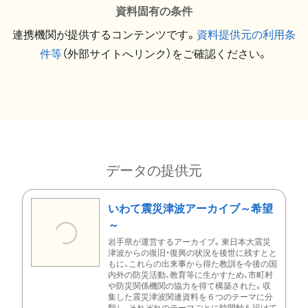
資料固有の条件
連携機関が提供するコンテンツです。
資料提供元の利用条
件等
（外部サイトへリンク）をご確認ください。
データの提供元
いわて震災津波アーカイブ～希望
～
岩手県が運営するアーカイブ。東日本大震災
津波からの復旧・復興の状況を後世に残すとと
もに、これらの出来事から得た教訓を今後の国
内外の防災活動、教育等に生かすため、市町村
や防災関係機関の協力を得て構築された。収
集した震災津波関連資料を６つのテーマに分