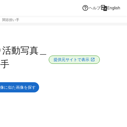
ヘルプ
English
 関谷担い手
）活動写真＿
提供元サイトで表示
い手
像に似た画像を探す