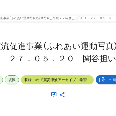
進事業（ふれあい運動写真）活動写真＿平成２７年度＿山田町１ ２７．０５．２０
流促進事業（ふれあい運動写真
１ ２７．０５．２０ 関谷担
復興
収録:いわて震災津波アーカイブ～希望～
この画