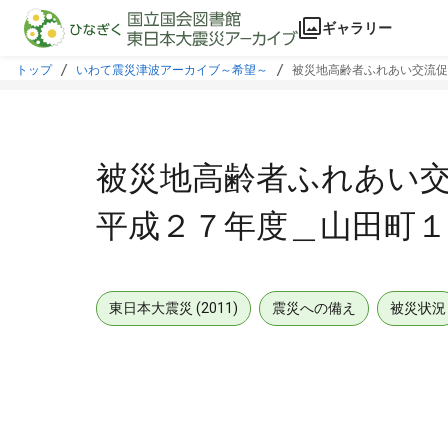
本文に飛ぶ
ギャラリー
トップ
いわて震災津波アーカイブ～希望～
被災地高齢者ふれあい交流促
被災地高齢者ふれあい交
平成２７年度＿山田町
東日本大震災 (2011)
震災への備え
被災状況