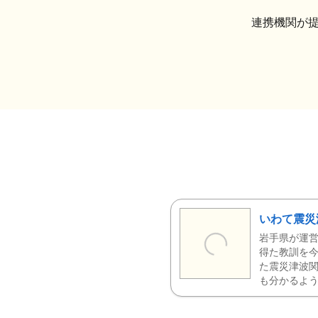
連携機関が
いわて震災
岩手県が運営
得た教訓を今
た震災津波
も分かるよう