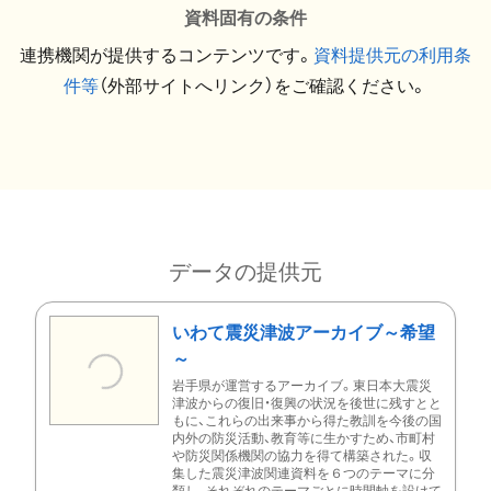
資料固有の条件
連携機関が提供するコンテンツです。
資料提供元の利用条
件等
（外部サイトへリンク）をご確認ください。
データの提供元
いわて震災津波アーカイブ～希望
～
岩手県が運営するアーカイブ。東日本大震災
津波からの復旧・復興の状況を後世に残すとと
もに、これらの出来事から得た教訓を今後の国
内外の防災活動、教育等に生かすため、市町村
や防災関係機関の協力を得て構築された。収
集した震災津波関連資料を６つのテーマに分