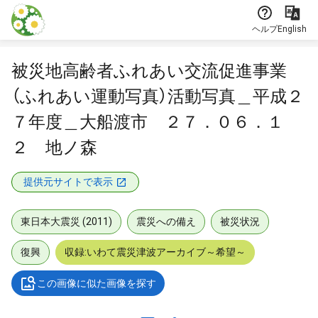
本文に飛ぶ
ヘルプ
English
被災地高齢者ふれあい交流促進事業
（ふれあい運動写真）活動写真＿平成２
７年度＿大船渡市 ２７．０６．１
２ 地ノ森
提供元サイトで表示
東日本大震災 (2011)
震災への備え
被災状況
復興
収録:いわて震災津波アーカイブ～希望～
この画像に似た画像を探す