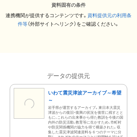
資料固有の条件
連携機関が提供するコンテンツです。
資料提供元の利用条
件等
（外部サイトへリンク）をご確認ください。
データの提供元
いわて震災津波アーカイブ～希望
～
岩手県が運営するアーカイブ。東日本大震災
津波からの復旧・復興の状況を後世に残すとと
もに、これらの出来事から得た教訓を今後の国
内外の防災活動、教育等に生かすため、市町村
や防災関係機関の協力を得て構築された。収
集した震災津波関連資料を６つのテーマに分