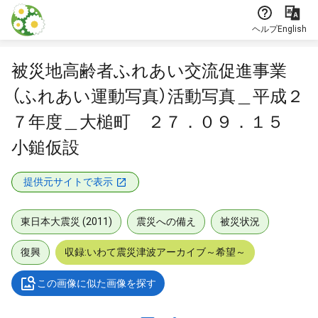
本文に飛ぶ
ヘルプ
English
被災地高齢者ふれあい交流促進事業
（ふれあい運動写真）活動写真＿平成２
７年度＿大槌町 ２７．０９．１５
小鎚仮設
提供元サイトで表示
東日本大震災 (2011)
震災への備え
被災状況
復興
収録:いわて震災津波アーカイブ～希望～
この画像に似た画像を探す