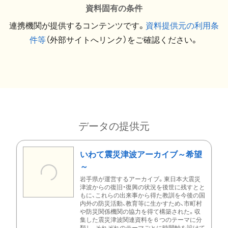
資料固有の条件
連携機関が提供するコンテンツです。
資料提供元の利用条
件等
（外部サイトへリンク）をご確認ください。
データの提供元
いわて震災津波アーカイブ～希望
～
岩手県が運営するアーカイブ。東日本大震災
津波からの復旧・復興の状況を後世に残すとと
もに、これらの出来事から得た教訓を今後の国
内外の防災活動、教育等に生かすため、市町村
や防災関係機関の協力を得て構築された。収
集した震災津波関連資料を６つのテーマに分