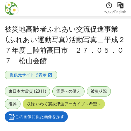
本文に飛ぶ
ヘルプ
English
被災地高齢者ふれあい交流促進事業
（ふれあい運動写真）活動写真＿平成２
７年度＿陸前高田市 ２７．０５．０
７ 松山会館
提供元サイトで表示
東日本大震災 (2011)
震災への備え
被災状況
復興
収録:いわて震災津波アーカイブ～希望～
この画像に似た画像を探す